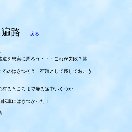
お遍路
戻る
・
路道を忠実に周ろう・・・これが失敗？笑
れるのはきつそう 宿題として残しておこう
の有るところまで帰る途中いくつか
自転車にはきつかった！
笑