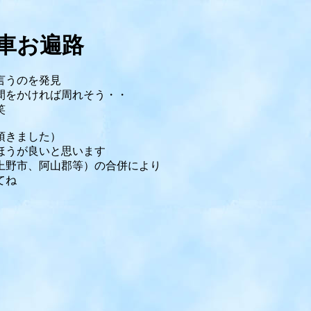
車お遍路
言うのを発見
間をかければ周れそう・・
笑
頂きました）
ほうが良いと思います
上野市、阿山郡等）の合併により
てね