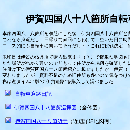
伊賀四国八十八箇所自転
本家四国八十八箇所を宿題にした後 伊賀四国八十八箇所と
これなら身近だし 日帰りで何回にもわけて 空いた日に時
コ－ス的にも自転車に向いてそうだし・・これに挑戦決定 
朱印長は伊賀の仏具店で購入出来ます（そこで簡単な地図も
ただ場所がわかり難いので前もって住所から場所を確認した
住所は下の伊賀四国八十八箇所紹介に載せましたが 伊賀（
変わりましたが 資料不足のため旧住所も多いので気をつけ
私は遊タイム出版の”伊賀遍路”を購入して調べました
自転車遍路日記
伊賀四国八十八箇所巡拝図
（全体図）
伊賀四国八十八箇所寺
（近辺詳細地図有）