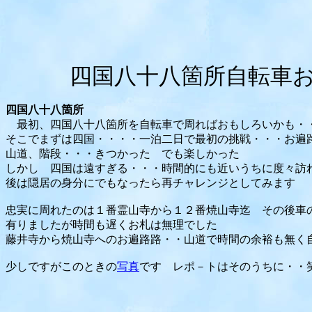
四国八十八箇所自転車
四国八十八箇所
最初、四国八十八箇所を自転車で周ればおもしろいかも・
そこでまずは四国・・・・一泊二日で最初の挑戦・・・お遍
山道、階段・・・きつかった でも楽しかった
しかし 四国は遠すぎる・・・時間的にも近いうちに度々訪
後は隠居の身分にでもなったら再チャレンジとしてみます
忠実に周れたのは１番霊山寺から１２番焼山寺迄 その後車
有りましたが時間も遅くお札は無理でした
藤井寺から焼山寺へのお遍路路・・山道で時間の余裕も無く
少しですがこのときの
写真
です レポ－トはそのうちに・・