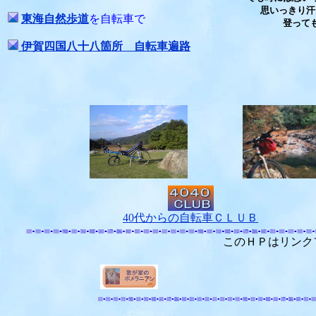
思いっきり汗
東海自然歩道
を自転車で
登って
伊賀四国八十八箇所 自転車遍路
40代からの自転車ＣＬＵＢ
このＨＰはリンク