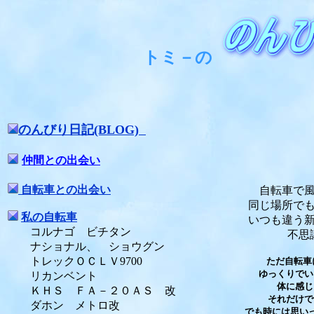
トミ－の
のんびり日記
(BLOG)
仲間との出会い
自転車との出会い
自転車で
同じ場所で
私の自転車
いつも違う
コルナゴ ビチタン
不思
ナショナル、 ショウグン
トレックＯＣＬＶ9700
ただ自転車
ゆっくりでい
リカンベント
体に感じ
ＫＨＳ ＦＡ－２０ＡＳ 改
それだけで
ダホン メトロ改
でも時には思い